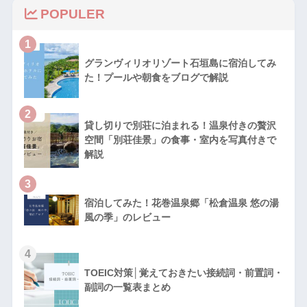
POPULER
1
グランヴィリオリゾート石垣島に宿泊してみ
た！プールや朝食をブログで解説
2
貸し切りで別荘に泊まれる！温泉付きの贅沢
空間「別荘佳景」の食事・室内を写真付きで
解説
3
宿泊してみた！花巻温泉郷「松倉温泉 悠の湯
風の季」のレビュー
4
TOEIC対策│覚えておきたい接続詞・前置詞・
副詞の一覧表まとめ