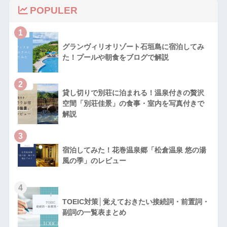
POPULER
1
グランヴィリオリゾート石垣島に宿泊してみ
た！プールや朝食をブログで解説
2
貸し切りで別荘に泊まれる！温泉付きの贅沢
空間「別荘佳景」の食事・室内を写真付きで
解説
3
宿泊してみた！花巻温泉郷「松倉温泉 悠の湯
風の季」のレビュー
4
TOEIC対策│覚えておきたい接続詞・前置詞・
副詞の一覧表まとめ