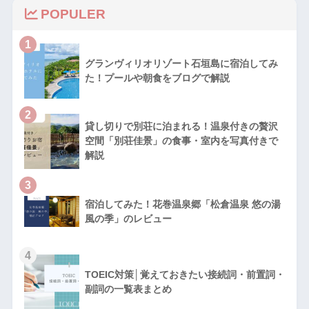
POPULER
1
グランヴィリオリゾート石垣島に宿泊してみ
た！プールや朝食をブログで解説
2
貸し切りで別荘に泊まれる！温泉付きの贅沢
空間「別荘佳景」の食事・室内を写真付きで
解説
3
宿泊してみた！花巻温泉郷「松倉温泉 悠の湯
風の季」のレビュー
4
TOEIC対策│覚えておきたい接続詞・前置詞・
副詞の一覧表まとめ