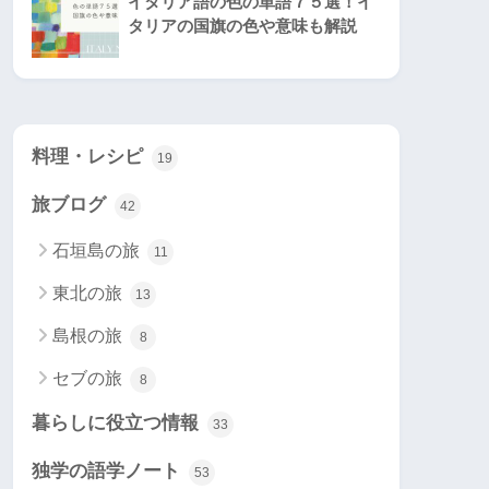
イタリア語の色の単語７５選！イ
タリアの国旗の色や意味も解説
料理・レシピ
19
旅ブログ
42
石垣島の旅
11
東北の旅
13
島根の旅
8
セブの旅
8
暮らしに役立つ情報
33
独学の語学ノート
53