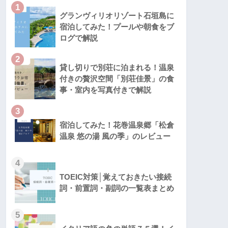
1
グランヴィリオリゾート石垣島に
宿泊してみた！プールや朝食をブ
ログで解説
2
貸し切りで別荘に泊まれる！温泉
付きの贅沢空間「別荘佳景」の食
事・室内を写真付きで解説
3
宿泊してみた！花巻温泉郷「松倉
温泉 悠の湯 風の季」のレビュー
4
TOEIC対策│覚えておきたい接続
詞・前置詞・副詞の一覧表まとめ
5