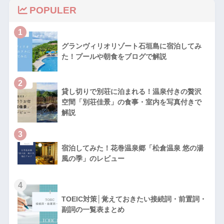
POPULER
1
グランヴィリオリゾート石垣島に宿泊してみ
た！プールや朝食をブログで解説
2
貸し切りで別荘に泊まれる！温泉付きの贅沢
空間「別荘佳景」の食事・室内を写真付きで
解説
3
宿泊してみた！花巻温泉郷「松倉温泉 悠の湯
風の季」のレビュー
4
TOEIC対策│覚えておきたい接続詞・前置詞・
副詞の一覧表まとめ