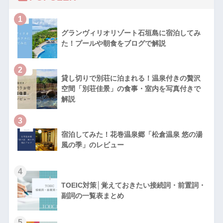
1
グランヴィリオリゾート石垣島に宿泊してみ
た！プールや朝食をブログで解説
2
貸し切りで別荘に泊まれる！温泉付きの贅沢
空間「別荘佳景」の食事・室内を写真付きで
解説
3
宿泊してみた！花巻温泉郷「松倉温泉 悠の湯
風の季」のレビュー
4
TOEIC対策│覚えておきたい接続詞・前置詞・
副詞の一覧表まとめ
5