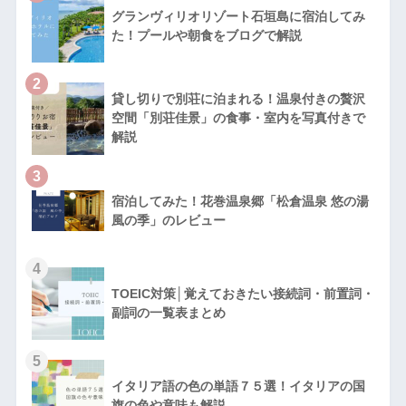
グランヴィリオリゾート石垣島に宿泊してみ
た！プールや朝食をブログで解説
2
貸し切りで別荘に泊まれる！温泉付きの贅沢
空間「別荘佳景」の食事・室内を写真付きで
解説
3
宿泊してみた！花巻温泉郷「松倉温泉 悠の湯
風の季」のレビュー
4
TOEIC対策│覚えておきたい接続詞・前置詞・
副詞の一覧表まとめ
5
イタリア語の色の単語７５選！イタリアの国
旗の色や意味も解説