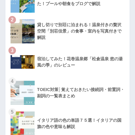
た！プールや朝食をブログで解説
2
貸し切りで別荘に泊まれる！温泉付きの贅沢
空間「別荘佳景」の食事・室内を写真付きで
解説
3
宿泊してみた！花巻温泉郷「松倉温泉 悠の湯
風の季」のレビュー
4
TOEIC対策│覚えておきたい接続詞・前置詞・
副詞の一覧表まとめ
5
イタリア語の色の単語７５選！イタリアの国
旗の色や意味も解説