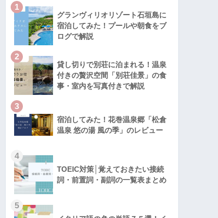
1
グランヴィリオリゾート石垣島に
宿泊してみた！プールや朝食をブ
ログで解説
2
貸し切りで別荘に泊まれる！温泉
付きの贅沢空間「別荘佳景」の食
事・室内を写真付きで解説
3
宿泊してみた！花巻温泉郷「松倉
温泉 悠の湯 風の季」のレビュー
4
TOEIC対策│覚えておきたい接続
詞・前置詞・副詞の一覧表まとめ
5