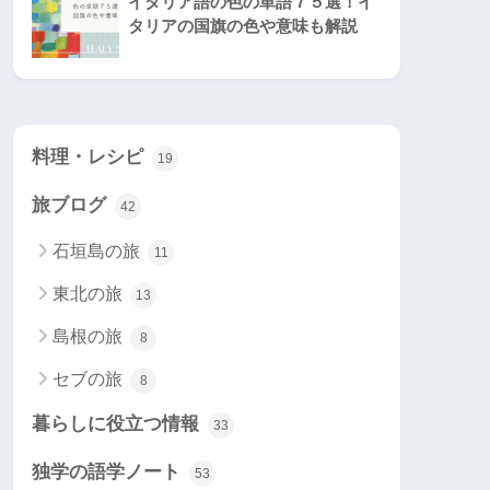
イタリア語の色の単語７５選！イ
タリアの国旗の色や意味も解説
料理・レシピ
19
旅ブログ
42
石垣島の旅
11
東北の旅
13
島根の旅
8
セブの旅
8
暮らしに役立つ情報
33
独学の語学ノート
53