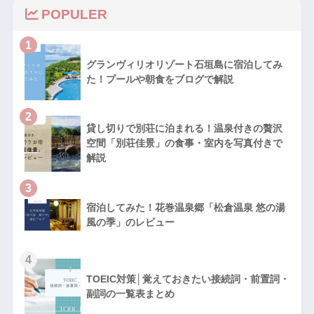
POPULER
1
グランヴィリオリゾート石垣島に宿泊してみ
た！プールや朝食をブログで解説
2
貸し切りで別荘に泊まれる！温泉付きの贅沢
空間「別荘佳景」の食事・室内を写真付きで
解説
3
宿泊してみた！花巻温泉郷「松倉温泉 悠の湯
風の季」のレビュー
4
TOEIC対策│覚えておきたい接続詞・前置詞・
副詞の一覧表まとめ