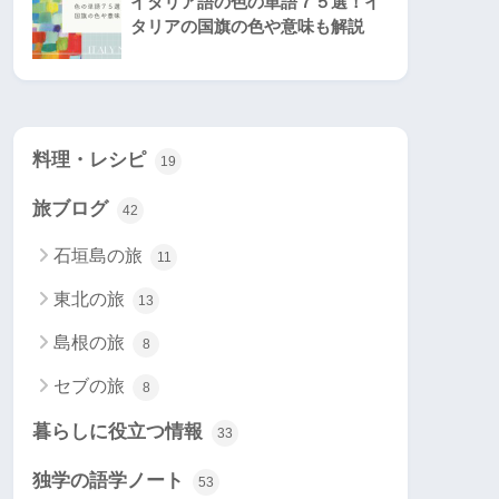
イタリア語の色の単語７５選！イ
タリアの国旗の色や意味も解説
料理・レシピ
19
旅ブログ
42
石垣島の旅
11
東北の旅
13
島根の旅
8
セブの旅
8
暮らしに役立つ情報
33
独学の語学ノート
53