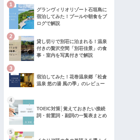
1
グランヴィリオリゾート石垣島に
宿泊してみた！プールや朝食をブ
ログで解説
2
貸し切りで別荘に泊まれる！温泉
付きの贅沢空間「別荘佳景」の食
事・室内を写真付きで解説
3
宿泊してみた！花巻温泉郷「松倉
温泉 悠の湯 風の季」のレビュー
4
TOEIC対策│覚えておきたい接続
詞・前置詞・副詞の一覧表まとめ
5