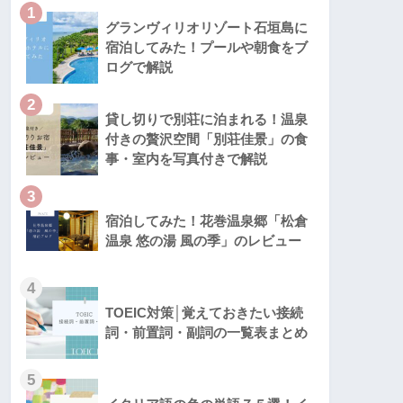
1
グランヴィリオリゾート石垣島に
宿泊してみた！プールや朝食をブ
ログで解説
2
貸し切りで別荘に泊まれる！温泉
付きの贅沢空間「別荘佳景」の食
事・室内を写真付きで解説
3
宿泊してみた！花巻温泉郷「松倉
温泉 悠の湯 風の季」のレビュー
4
TOEIC対策│覚えておきたい接続
詞・前置詞・副詞の一覧表まとめ
5