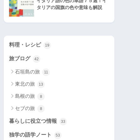
イタリア語の色の単語７５選！イ
タリアの国旗の色や意味も解説
料理・レシピ
19
旅ブログ
42
石垣島の旅
11
東北の旅
13
島根の旅
8
セブの旅
8
暮らしに役立つ情報
33
独学の語学ノート
53