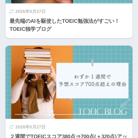
2026年5月27日
最先端のAIを駆使したTOEIC勉強法がすごい！
TOEIC独学ブログ
2026年5月27日
２週間でTOEICスコア380点⇒700点(＋320点)アッ