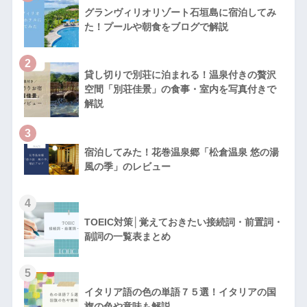
グランヴィリオリゾート石垣島に宿泊してみ
た！プールや朝食をブログで解説
2
貸し切りで別荘に泊まれる！温泉付きの贅沢
空間「別荘佳景」の食事・室内を写真付きで
解説
3
宿泊してみた！花巻温泉郷「松倉温泉 悠の湯
風の季」のレビュー
4
TOEIC対策│覚えておきたい接続詞・前置詞・
副詞の一覧表まとめ
5
イタリア語の色の単語７５選！イタリアの国
旗の色や意味も解説