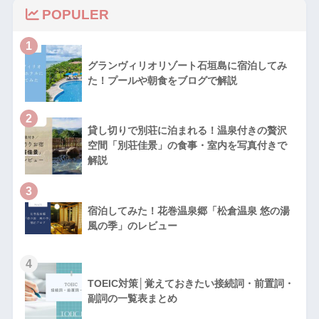
POPULER
1
グランヴィリオリゾート石垣島に宿泊してみ
た！プールや朝食をブログで解説
2
貸し切りで別荘に泊まれる！温泉付きの贅沢
空間「別荘佳景」の食事・室内を写真付きで
解説
3
宿泊してみた！花巻温泉郷「松倉温泉 悠の湯
風の季」のレビュー
4
TOEIC対策│覚えておきたい接続詞・前置詞・
副詞の一覧表まとめ