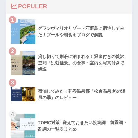
POPULER
1
グランヴィリオリゾート石垣島に宿泊してみ
た！プールや朝食をブログで解説
2
貸し切りで別荘に泊まれる！温泉付きの贅沢
空間「別荘佳景」の食事・室内を写真付きで
解説
3
宿泊してみた！花巻温泉郷「松倉温泉 悠の湯
風の季」のレビュー
4
TOEIC対策│覚えておきたい接続詞・前置詞・
副詞の一覧表まとめ