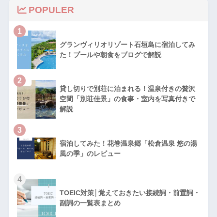
POPULER
1
グランヴィリオリゾート石垣島に宿泊してみ
た！プールや朝食をブログで解説
2
貸し切りで別荘に泊まれる！温泉付きの贅沢
空間「別荘佳景」の食事・室内を写真付きで
解説
3
宿泊してみた！花巻温泉郷「松倉温泉 悠の湯
風の季」のレビュー
4
TOEIC対策│覚えておきたい接続詞・前置詞・
副詞の一覧表まとめ