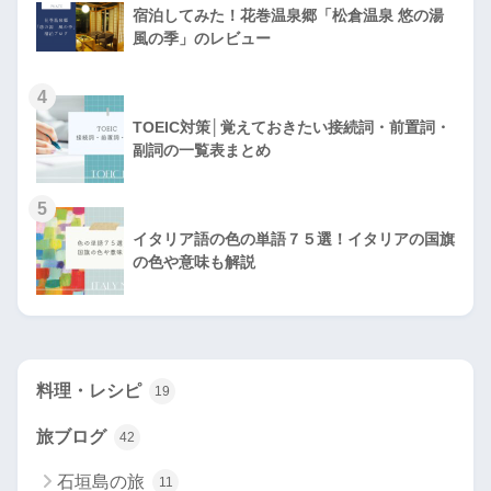
宿泊してみた！花巻温泉郷「松倉温泉 悠の湯
風の季」のレビュー
4
TOEIC対策│覚えておきたい接続詞・前置詞・
副詞の一覧表まとめ
5
イタリア語の色の単語７５選！イタリアの国旗
の色や意味も解説
料理・レシピ
19
旅ブログ
42
石垣島の旅
11