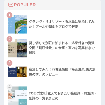
POPULER
1
グランヴィリオリゾート石垣島に宿泊してみ
た！プールや朝食をブログで解説
2
貸し切りで別荘に泊まれる！温泉付きの贅沢
空間「別荘佳景」の食事・室内を写真付きで
解説
3
宿泊してみた！花巻温泉郷「松倉温泉 悠の湯
風の季」のレビュー
4
TOEIC対策│覚えておきたい接続詞・前置詞・
副詞の一覧表まとめ