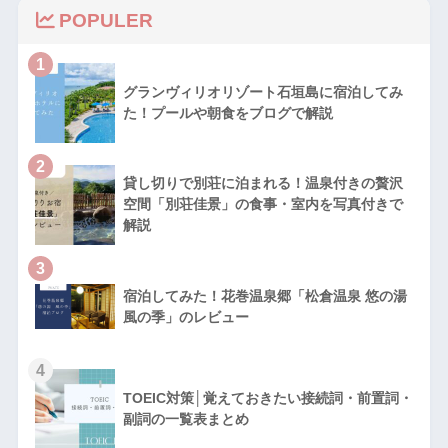
POPULER
1
グランヴィリオリゾート石垣島に宿泊してみ
た！プールや朝食をブログで解説
2
貸し切りで別荘に泊まれる！温泉付きの贅沢
空間「別荘佳景」の食事・室内を写真付きで
解説
3
宿泊してみた！花巻温泉郷「松倉温泉 悠の湯
風の季」のレビュー
4
TOEIC対策│覚えておきたい接続詞・前置詞・
副詞の一覧表まとめ