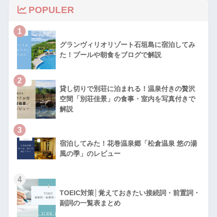
POPULER
1
グランヴィリオリゾート石垣島に宿泊してみ
た！プールや朝食をブログで解説
2
貸し切りで別荘に泊まれる！温泉付きの贅沢
空間「別荘佳景」の食事・室内を写真付きで
解説
3
宿泊してみた！花巻温泉郷「松倉温泉 悠の湯
風の季」のレビュー
4
TOEIC対策│覚えておきたい接続詞・前置詞・
副詞の一覧表まとめ