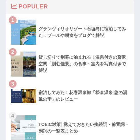
POPULER
1
グランヴィリオリゾート石垣島に宿泊してみ
た！プールや朝食をブログで解説
2
貸し切りで別荘に泊まれる！温泉付きの贅沢
空間「別荘佳景」の食事・室内を写真付きで
解説
3
宿泊してみた！花巻温泉郷「松倉温泉 悠の湯
風の季」のレビュー
4
TOEIC対策│覚えておきたい接続詞・前置詞・
副詞の一覧表まとめ