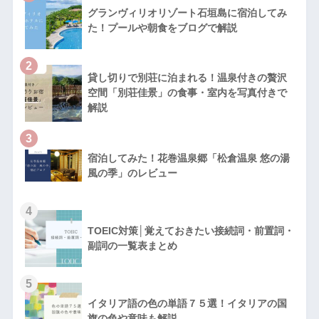
グランヴィリオリゾート石垣島に宿泊してみ
た！プールや朝食をブログで解説
2
貸し切りで別荘に泊まれる！温泉付きの贅沢
空間「別荘佳景」の食事・室内を写真付きで
解説
3
宿泊してみた！花巻温泉郷「松倉温泉 悠の湯
風の季」のレビュー
4
TOEIC対策│覚えておきたい接続詞・前置詞・
副詞の一覧表まとめ
5
イタリア語の色の単語７５選！イタリアの国
旗の色や意味も解説