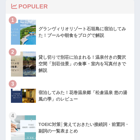
POPULER
1
グランヴィリオリゾート石垣島に宿泊してみ
た！プールや朝食をブログで解説
2
貸し切りで別荘に泊まれる！温泉付きの贅沢
空間「別荘佳景」の食事・室内を写真付きで
解説
3
宿泊してみた！花巻温泉郷「松倉温泉 悠の湯
風の季」のレビュー
4
TOEIC対策│覚えておきたい接続詞・前置詞・
副詞の一覧表まとめ