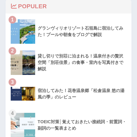
POPULER
1
グランヴィリオリゾート石垣島に宿泊してみ
た！プールや朝食をブログで解説
2
貸し切りで別荘に泊まれる！温泉付きの贅沢
空間「別荘佳景」の食事・室内を写真付きで
解説
3
宿泊してみた！花巻温泉郷「松倉温泉 悠の湯
風の季」のレビュー
4
TOEIC対策│覚えておきたい接続詞・前置詞・
副詞の一覧表まとめ