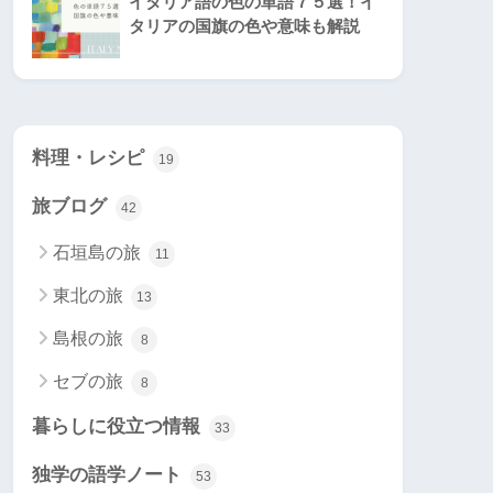
イタリア語の色の単語７５選！イ
タリアの国旗の色や意味も解説
料理・レシピ
19
旅ブログ
42
石垣島の旅
11
東北の旅
13
島根の旅
8
セブの旅
8
暮らしに役立つ情報
33
独学の語学ノート
53