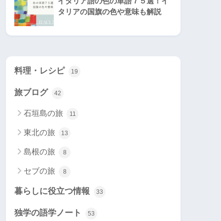
イタリア語の色の単語７５選！イ
タリアの国旗の色や意味も解説
料理・レシピ
19
旅ブログ
42
石垣島の旅
11
東北の旅
13
島根の旅
8
セブの旅
8
暮らしに役立つ情報
33
独学の語学ノート
53