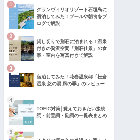
1
グランヴィリオリゾート石垣島に
宿泊してみた！プールや朝食をブ
ログで解説
2
貸し切りで別荘に泊まれる！温泉
付きの贅沢空間「別荘佳景」の食
事・室内を写真付きで解説
3
宿泊してみた！花巻温泉郷「松倉
温泉 悠の湯 風の季」のレビュー
4
TOEIC対策│覚えておきたい接続
詞・前置詞・副詞の一覧表まとめ
5