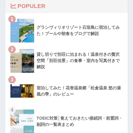
POPULER
1
グランヴィリオリゾート石垣島に宿泊してみ
た！プールや朝食をブログで解説
2
貸し切りで別荘に泊まれる！温泉付きの贅沢
空間「別荘佳景」の食事・室内を写真付きで
解説
3
宿泊してみた！花巻温泉郷「松倉温泉 悠の湯
風の季」のレビュー
4
TOEIC対策│覚えておきたい接続詞・前置詞・
副詞の一覧表まとめ