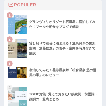
POPULER
1
グランヴィリオリゾート石垣島に宿泊してみ
た！プールや朝食をブログで解説
2
貸し切りで別荘に泊まれる！温泉付きの贅沢
空間「別荘佳景」の食事・室内を写真付きで
解説
3
宿泊してみた！花巻温泉郷「松倉温泉 悠の湯
風の季」のレビュー
4
TOEIC対策│覚えておきたい接続詞・前置詞・
副詞の一覧表まとめ