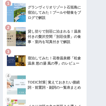
1
グランヴィリオリゾート石垣島に
宿泊してみた！プールや朝食をブ
ログで解説
2
貸し切りで別荘に泊まれる！温泉
付きの贅沢空間「別荘佳景」の食
事・室内を写真付きで解説
3
宿泊してみた！花巻温泉郷「松倉
温泉 悠の湯 風の季」のレビュー
4
TOEIC対策│覚えておきたい接続
詞・前置詞・副詞の一覧表まとめ
5