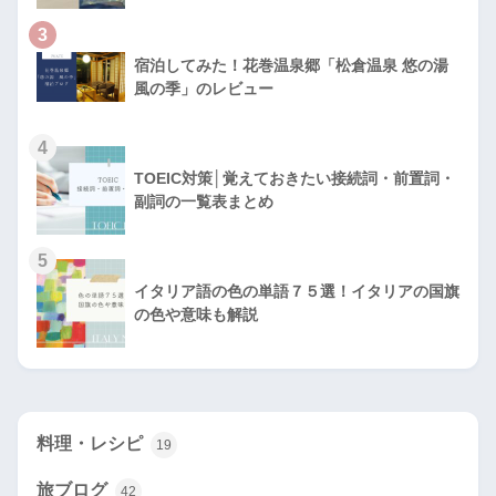
3
宿泊してみた！花巻温泉郷「松倉温泉 悠の湯
風の季」のレビュー
4
TOEIC対策│覚えておきたい接続詞・前置詞・
副詞の一覧表まとめ
5
イタリア語の色の単語７５選！イタリアの国旗
の色や意味も解説
料理・レシピ
19
旅ブログ
42