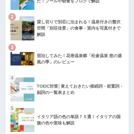
た！プールや朝食をブログで解説
2
貸し切りで別荘に泊まれる！温泉付きの贅沢
空間「別荘佳景」の食事・室内を写真付きで
解説
3
宿泊してみた！花巻温泉郷「松倉温泉 悠の湯
風の季」のレビュー
4
TOEIC対策│覚えておきたい接続詞・前置詞・
副詞の一覧表まとめ
5
イタリア語の色の単語７５選！イタリアの国
旗の色や意味も解説