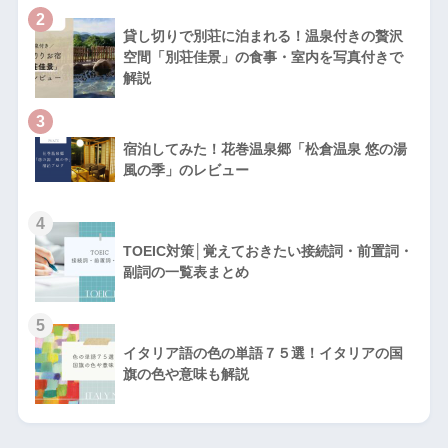
2
貸し切りで別荘に泊まれる！温泉付きの贅沢
空間「別荘佳景」の食事・室内を写真付きで
解説
3
宿泊してみた！花巻温泉郷「松倉温泉 悠の湯
風の季」のレビュー
4
TOEIC対策│覚えておきたい接続詞・前置詞・
副詞の一覧表まとめ
5
イタリア語の色の単語７５選！イタリアの国
旗の色や意味も解説