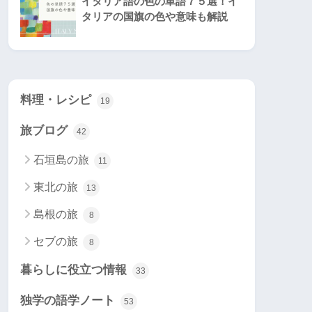
イタリア語の色の単語７５選！イ
タリアの国旗の色や意味も解説
料理・レシピ
19
旅ブログ
42
石垣島の旅
11
東北の旅
13
島根の旅
8
セブの旅
8
暮らしに役立つ情報
33
独学の語学ノート
53