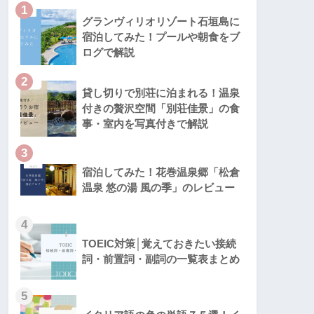
1
グランヴィリオリゾート石垣島に
宿泊してみた！プールや朝食をブ
ログで解説
2
貸し切りで別荘に泊まれる！温泉
付きの贅沢空間「別荘佳景」の食
事・室内を写真付きで解説
3
宿泊してみた！花巻温泉郷「松倉
温泉 悠の湯 風の季」のレビュー
4
TOEIC対策│覚えておきたい接続
詞・前置詞・副詞の一覧表まとめ
5