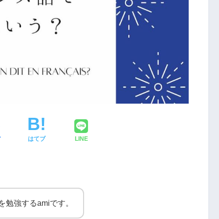
ア
はてブ
LINE
語を勉強するamiです。