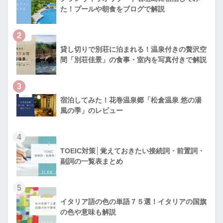
た！プールや朝食をブログで解説
2
貸し切りで別荘に泊まれる！温泉付きの贅沢空
間「別荘佳景」の食事・室内を写真付きで解説
3
宿泊してみた！花巻温泉郷「松倉温泉 悠の湯
風の季」のレビュー
4
TOEIC対策│覚えておきたい接続詞・前置詞・
副詞の一覧表まとめ
5
イタリア語の色の単語７５選！イタリアの国旗
の色や意味も解説