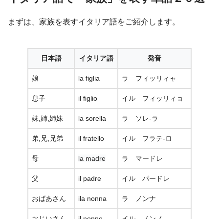
まずは、家族を表すイタリア語をご紹介します。
日本語
イタリア語
発音
娘
la figlia
ラ フィッリィャ
息子
il figlio
イル フィッリィョ
妹,姉,姉妹
la sorella
ラ ソレ-ラ
弟,兄,兄弟
il fratello
イル フラテ-ロ
母
la madre
ラ マードレ
父
il padre
イル パードレ
おばあさん
ila nonna
ラ ノンナ
おじいさん
il nonno
イル ノンノ