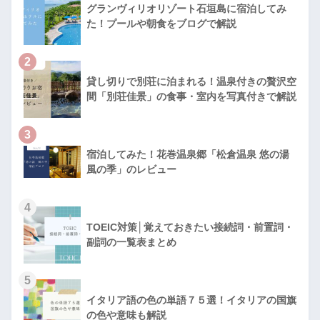
グランヴィリオリゾート石垣島に宿泊してみ
た！プールや朝食をブログで解説
2
貸し切りで別荘に泊まれる！温泉付きの贅沢空
間「別荘佳景」の食事・室内を写真付きで解説
3
宿泊してみた！花巻温泉郷「松倉温泉 悠の湯
風の季」のレビュー
4
TOEIC対策│覚えておきたい接続詞・前置詞・
副詞の一覧表まとめ
5
イタリア語の色の単語７５選！イタリアの国旗
の色や意味も解説