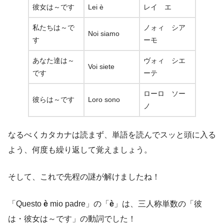
彼女は～です
Lei è
レイ エ
私たちは～で
ノォィ シア
Noi siamo
す
ーモ
あなた達は～
ヴォィ シエ
Voi siete
です
ーテ
ローロ ソー
彼らは～です
Loro sono
ノ
なるべくカタカナは読まず、単語を読んでスッと頭に入る
よう、何度も繰り返して覚えましょう。
そして、これで先程の謎が解けましたね！
「Questo
è
mio padre」の「
è
」は、三人称単数の「彼
は・彼女は～です」の動詞でした！