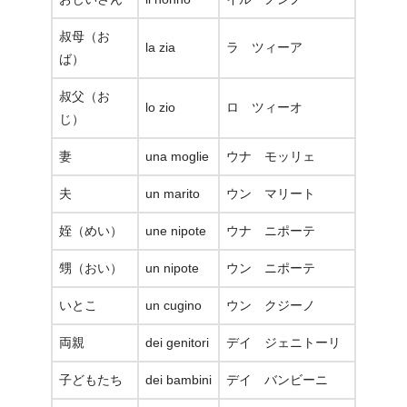
叔母（お
la zia
ラ ツィーア
ば）
叔父（お
lo zio
ロ ツィーオ
じ）
妻
una moglie
ウナ モッリェ
夫
un marito
ウン マリート
姪（めい）
une nipote
ウナ ニポーテ
甥（おい）
un nipote
ウン ニポーテ
いとこ
un cugino
ウン クジーノ
両親
dei genitori
デイ ジェニトーリ
子どもたち
dei bambini
デイ バンビーニ