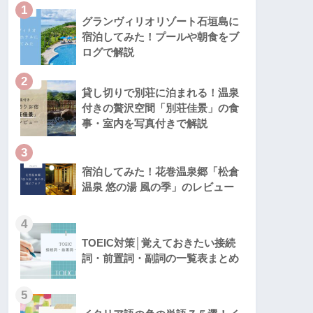
1
グランヴィリオリゾート石垣島に
宿泊してみた！プールや朝食をブ
ログで解説
2
貸し切りで別荘に泊まれる！温泉
付きの贅沢空間「別荘佳景」の食
事・室内を写真付きで解説
3
宿泊してみた！花巻温泉郷「松倉
温泉 悠の湯 風の季」のレビュー
4
TOEIC対策│覚えておきたい接続
詞・前置詞・副詞の一覧表まとめ
5