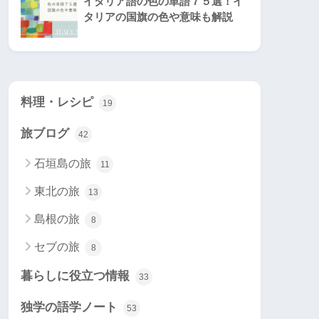
イタリア語の色の単語７５選！イ
タリアの国旗の色や意味も解説
料理・レシピ
19
旅ブログ
42
石垣島の旅
11
東北の旅
13
島根の旅
8
セブの旅
8
暮らしに役立つ情報
33
独学の語学ノート
53