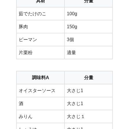
具材
分量
茹でたけのこ
100g
豚肉
150g
ピーマン
3個
片栗粉
適量
調味料A
分量
オイスターソース
大さじ1
酒
大さじ1
みりん
大さじ１