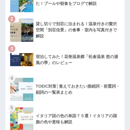
た！プールや朝食をブログで解説
2
貸し切りで別荘に泊まれる！温泉付きの贅沢
空間「別荘佳景」の食事・室内を写真付きで
解説
3
宿泊してみた！花巻温泉郷「松倉温泉 悠の湯
風の季」のレビュー
4
TOEIC対策│覚えておきたい接続詞・前置詞・
副詞の一覧表まとめ
5
イタリア語の色の単語７５選！イタリアの国
旗の色や意味も解説